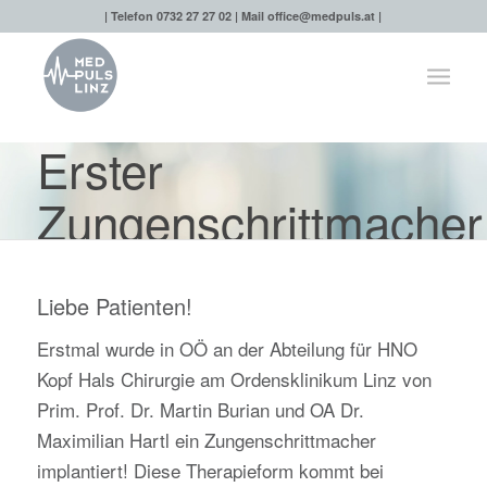
| Telefon 0732 27 27 02 | Mail
office@medpuls.at
|
Erster
Zungenschrittmacher
in OÖ implantiert
Liebe Patienten!
Erstmal wurde in OÖ an der Abteilung für HNO
Kopf Hals Chirurgie am Ordensklinikum Linz von
Prim. Prof. Dr. Martin Burian und OA Dr.
Maximilian Hartl ein Zungenschrittmacher
implantiert! Diese Therapieform kommt bei