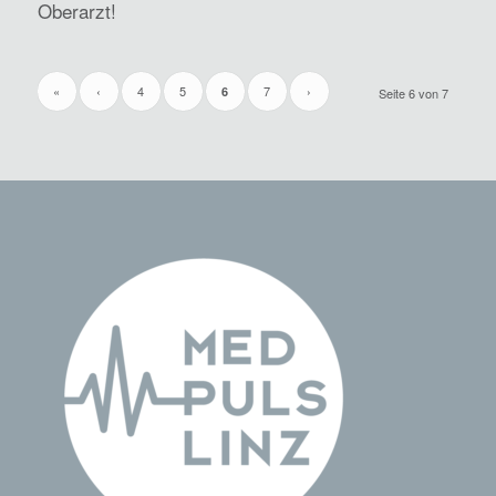
Oberarzt!
«
‹
4
5
7
›
6
Seite 6 von 7