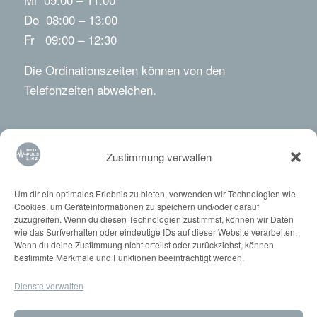
Do 08:00 – 13:00
Fr 09:00 – 12:30
Die Ordinationszeiten können von den
Telefonzeiten abweichen.
Zustimmung verwalten
Ärzte
Um dir ein optimales Erlebnis zu bieten, verwenden wir Technologien wie
Cookies, um Geräteinformationen zu speichern und/oder darauf
zuzugreifen. Wenn du diesen Technologien zustimmst, können wir Daten
Dr. med. Daniela Hartl
wie das Surfverhalten oder eindeutige IDs auf dieser Website verarbeiten.
Dr. med. Maximilian Hartl
Wenn du deine Zustimmung nicht erteilst oder zurückziehst, können
bestimmte Merkmale und Funktionen beeinträchtigt werden.
Dr. med. Conrad Anderl
Dr. med. Thomas Stumpner
Dienste verwalten
Priv.-Doz. DDr. Dominic Mühlberger