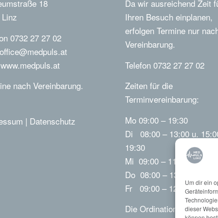
umstraße 18
Da wir ausreichend Zeit f
 Linz
Ihren Besuch einplanen,
erfolgen Termine nur nac
fon 0732 27 27 02
Vereinbarung.
office@medpuls.at
b
www.medpuls.at
Telefon 0732 27 27 02
ine nach Vereinbarung.
Zeiten für die
Terminvereinbarung:
Mo 09:00 – 19:30
ressum
|
Datenschutz
Di 08:00 – 13:00 u. 15:0
19:30
Mi 09:00 – 11:00
Do 08:00 – 13:00
Um dir ein o
Fr 09:00 – 12:30
Geräteinfor
Technologien
Die Ordinationszeiten kö
dieser Websi
können best