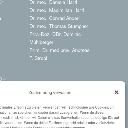
ür
Dr. med. Daniela Hartl
Dr. med. Maximilian Hartl
h
Dr. med. Conrad Anderl
Dr. med. Thomas Stumpner
Priv.-Doz. DDr. Dominic
Mühlberger
Prim. Dr. med univ. Andreas
F. Strobl
0 –
Zustimmung verwalten
ptimales Erlebnis zu bieten, verwenden wir Technologien wie Cookies, um
mationen zu speichern und/oder darauf zuzugreifen. Wenn du diesen
 zustimmst, können wir Daten wie das Surfverhalten oder eindeutige IDs auf
nnen
te verarbeiten. Wenn du deine Zustimmung nicht erteilst oder zurückziehst,
immte Merkmale und Funktionen beeinträchtigt werden.