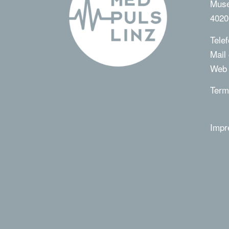
Muse
4020
Tele
Mail
We
Term
Imp