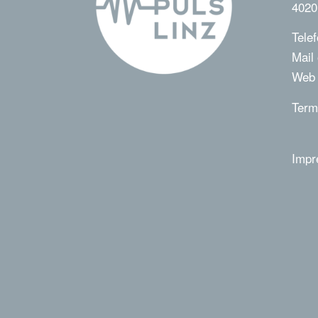
4020
Tele
Mail
We
Term
Imp