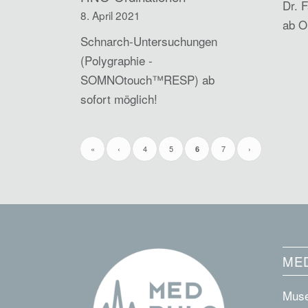
Dr. 
8. April 2021
ab O
Schnarch-Untersuchungen
(Polygraphie -
SOMNOtouch™RESP) ab
sofort möglich!
«
‹
4
5
7
›
6
MED
Muse