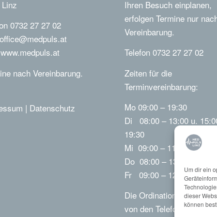
 Linz
Ihren Besuch einplanen,
erfolgen Termine nur nac
fon 0732 27 27 02
Vereinbarung.
office@medpuls.at
b
www.medpuls.at
Telefon 0732 27 27 02
ine nach Vereinbarung.
Zeiten für die
Terminvereinbarung:
Mo 09:00 – 19:30
ressum
|
Datenschutz
Di 08:00 – 13:00 u. 15:0
19:30
Mi 09:00 – 11:00
Do 08:00 – 13:00
Um dir ein o
Fr 09:00 – 12:30
Geräteinfor
Technologien
Die Ordinationszeiten kö
dieser Websi
können best
von den Telefonzeiten