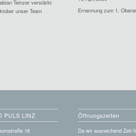
Fabian Teinzer verstärkt
Ernennung zum 1. Oberar
ktober unser Team
 PULS LINZ
Öffnungszeiten
umstraße 18
Da wir ausreichend Zeit f