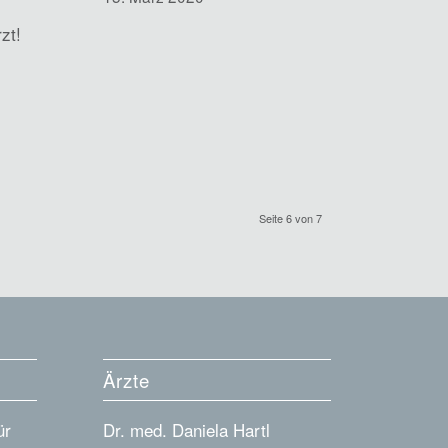
zt!
Seite 6 von 7
Ärzte
ür
Dr. med. Daniela Hartl