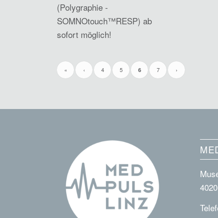
(Polygraphie -
SOMNOtouch™RESP) ab
sofort möglich!
«
‹
4
5
7
›
6
MED
Muse
4020
Tele