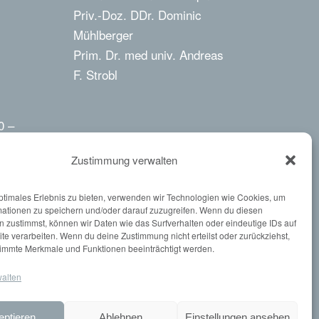
Priv.-Doz. DDr. Dominic
Mühlberger
Prim. Dr. med univ. Andreas
F. Strobl
0 –
Zustimmung verwalten
ptimales Erlebnis zu bieten, verwenden wir Technologien wie Cookies, um
mationen zu speichern und/oder darauf zuzugreifen. Wenn du diesen
 zustimmst, können wir Daten wie das Surfverhalten oder eindeutige IDs auf
nnen
te verarbeiten. Wenn du deine Zustimmung nicht erteilst oder zurückziehst,
immte Merkmale und Funktionen beeinträchtigt werden.
walten
eptieren
Ablehnen
Einstellungen ansehen