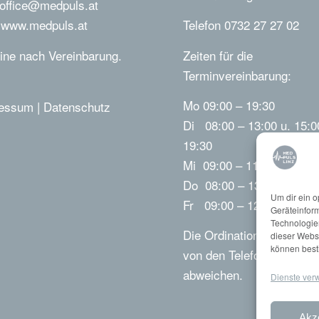
office@medpuls.at
b
www.medpuls.at
Telefon 0732 27 27 02
ine nach Vereinbarung.
Zeiten für die
Terminvereinbarung:
Mo 09:00 – 19:30
ressum
|
Datenschutz
Di 08:00 – 13:00 u. 15:0
19:30
Mi 09:00 – 11:00
Do 08:00 – 13:00
Um dir ein o
Fr 09:00 – 12:30
Geräteinfor
Technologien
Die Ordinationszeiten kö
dieser Websi
können best
von den Telefonzeiten
abweichen.
Dienste ver
Akz