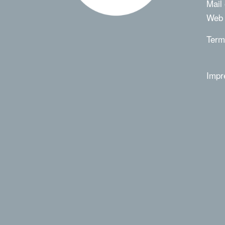
Mail
We
Term
Imp