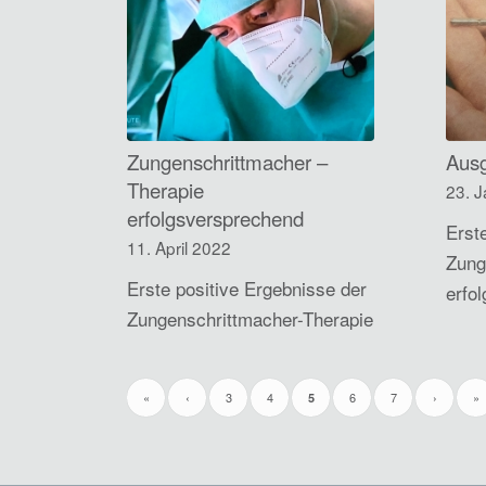
Zungenschrittmacher –
Aus
Therapie
23. 
erfolgsversprechend
Erst
11. April 2022
Zung
Erste positive Ergebnisse der
erfol
Zungenschrittmacher-Therapie
«
‹
3
4
6
7
›
»
5