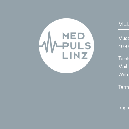
MED
Muse
4020
Tele
Mail
We
Term
Imp