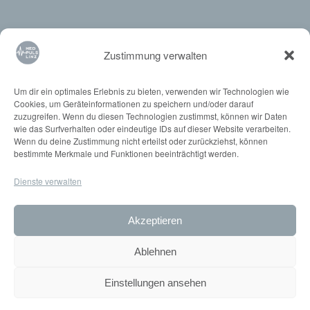
Zustimmung verwalten
Ärzte
Um dir ein optimales Erlebnis zu bieten, verwenden wir Technologien wie
Cookies, um Geräteinformationen zu speichern und/oder darauf
zuzugreifen. Wenn du diesen Technologien zustimmst, können wir Daten
Dr. med. Daniela Hartl
wie das Surfverhalten oder eindeutige IDs auf dieser Website verarbeiten.
Dr. med. Maximilian Hartl
Wenn du deine Zustimmung nicht erteilst oder zurückziehst, können
bestimmte Merkmale und Funktionen beeinträchtigt werden.
Dr. med. Conrad Anderl
Dr. med. Thomas Stumpner
Dienste verwalten
Priv.-Doz. DDr. Dominic Mühlberger
Prim. Dr. med univ. Andreas F. Strobl
Akzeptieren
Ablehnen
Einstellungen ansehen