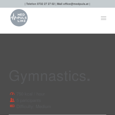
| Telefon 0732 27 27 02 | Mail
office@medpuls.at
|
Gymnastics
.
750 kcal / hour
5 paricipants
Difficulty: Medium